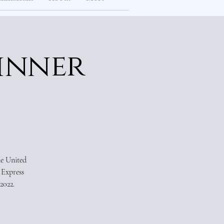
inner
he United
 Express
2022.