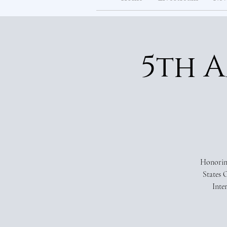
5th 
Honoring
States 
Inte